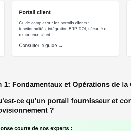
Portail client
Guide complet sur les portails clients :
fonctionnalités, intégration ERP, ROI, sécurité et
expérience client.
Consulter le guide →
llaboration B2B intégration ERP optimisation chaîne approvisi
n 1: Fondamentaux et Opérations de la
u'est-ce qu'un portail fournisseur et c
ovisionnement ?
onse courte de nos experts :