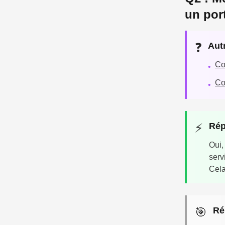
un port
❓
Aut
Co
•
Co
•
⚡
Rép
Oui,
serv
Cela
🎯
Ré