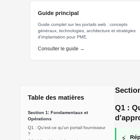
Guide principal
Guide complet sur les portails web : concepts
généraux, technologies, architecture et stratégies
d'implantation pour PME.
Consulter le guide →
portail fournisseur PME québécoise e-procurement co
Sectio
Table des matières
Q1 : Q
Section 1: Fondamentaux et
d'appr
Opérations
Q1 : Qu'est-ce qu'un portail fournisseur
?
⚡
Rép