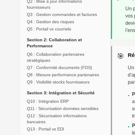
Q2 : Mise à jour informations
fournisseurs
Un p
Q3 : Gestion commandes et factures
vos 
Q4 : Gestion des risques
devi
Q5 : Portail vs courriels
l'en
Section 2: Collaboration et
Performance
Q6 : Collaboration partenaires
🎯
Ré
stratégiques
Q7 : Conformité documents (FDS)
Un 
Q8 : Mesure performance partenaires
d'a
Q9 : Visibilité stocks fournisseurs
par
Section 3: Intégration et Sécurité
P
•
Q10 : Intégration ERP
a
Q11 : Sécurisation données sensibles
s
Q12 : Sécurisation informations
t
bancaires
P
•
Q13 : Portail vs EDI
l