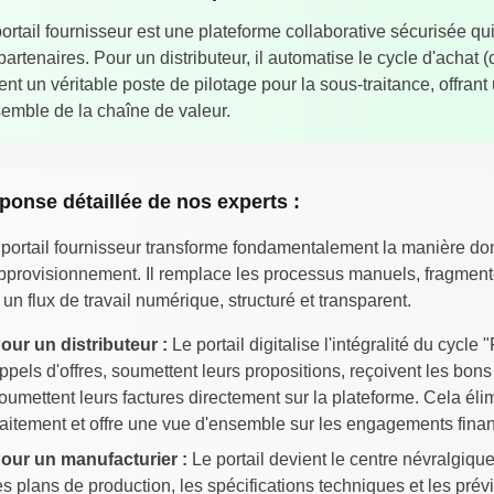
ortail fournisseur est une plateforme collaborative sécurisée qui 
partenaires. Pour un distributeur, il automatise le cycle d'achat
ent un véritable poste de pilotage pour la sous-traitance, offrant
semble de la chaîne de valeur.
ponse détaillée de nos experts :
portail fournisseur transforme fondamentalement la manière do
pprovisionnement. Il remplace les processus manuels, fragmenté
 un flux de travail numérique, structuré et transparent.
our un distributeur :
Le portail digitalise l'intégralité du cycl
ppels d'offres, soumettent leurs propositions, reçoivent les bon
oumettent leurs factures directement sur la plateforme. Cela élim
raitement et offre une vue d'ensemble sur les engagements finan
our un manufacturier :
Le portail devient le centre névralgiqu
es plans de production, les spécifications techniques et les prév