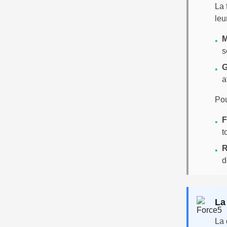
La 
leu
M
•
s
G
•
a
Pou
F
•
t
R
•
d
La
La 