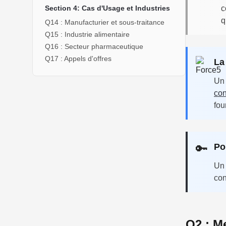
Section 4: Cas d'Usage et Industries
c
q
Q14 : Manufacturier et sous-traitance
Q15 : Industrie alimentaire
Q16 : Secteur pharmaceutique
Q17 : Appels d'offres
La
Un 
con
fou
🔑
Poi
Un 
con
Q2 : M