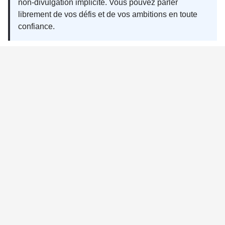
non-divulgation implicite. Vous pouvez parler
librement de vos défis et de vos ambitions en toute
confiance.
Notre paradoxe : le contact humain
Pour des spécialistes de l'intelligence artificielle,
nous avons fait un choix qui peut sembler ironique :
privilégier le contact humain.
Appelez-nous.
Isabelle se fera un plaisir de
planifier votre consultation gratuite avec un de nos
conseillers séniors.
Force5 inc.