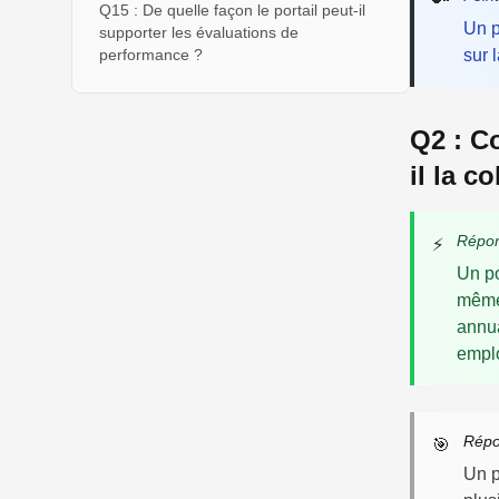
Q15 : De quelle façon le portail peut-il
Un p
supporter les évaluations de
performance ?
sur 
Q2 : C
il la c
Répon
⚡
Un po
même 
annua
emplo
Répo
🎯
Un p