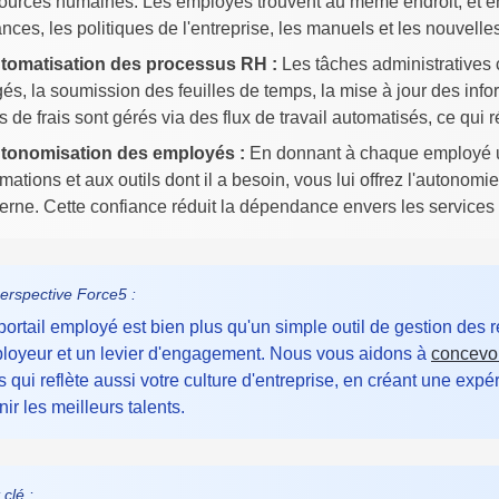
ources humaines. Les employés trouvent au même endroit, et en t
nces, les politiques de l'entreprise, les manuels et les nouvelles 
utomatisation des processus RH :
Les tâches administratives
és, la soumission des feuilles de temps, la mise à jour des in
s de frais sont gérés via des flux de travail automatisés, ce qui r
utonomisation des employés :
En donnant à chaque employé un
rmations et aux outils dont il a besoin, vous lui offrez l'autono
rne. Cette confiance réduit la dépendance envers les services d
erspective Force5 :
portail employé est bien plus qu'un simple outil de gestion des 
loyeur et un levier d'engagement. Nous vous aidons à
concevoi
 qui reflète aussi votre culture d'entreprise, en créant une expé
nir les meilleurs talents.
 clé :