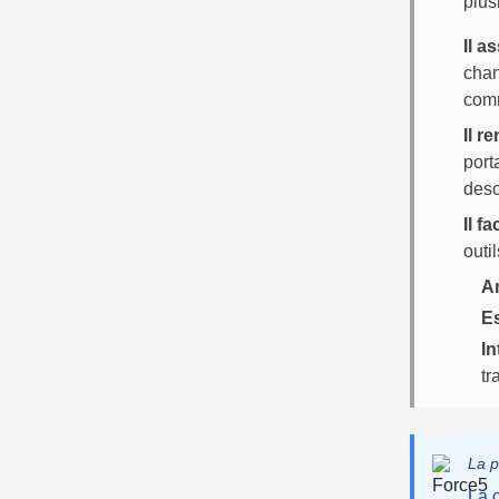
plus
Il a
chan
comm
Il r
port
desc
Il f
outil
An
Es
In
tr
La p
La 