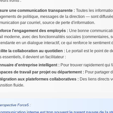
ieurs fronts :
ssure une communication transparente :
Toutes les informatio
gements de politique, messages de la direction — sont diffusées
unication par courriel, source de perte d'information.
enforce l'engagement des employés :
Une bonne communication 
ail moderne, avec des fonctionnalités sociales (commentaires, 
endante en un dialogue interactif, ce qui renforce le sentiment
acilite la collaboration au quotidien :
Le portail est le point de 
s essentiels, il devient un facilitateur :
nuaire d'entreprise intelligent :
Pour trouver rapidement qui fa
paces de travail par projet ou département :
Pour partager d
tégration aux plateformes collaboratives :
Des liens directs 
ansition fluide.
erspective Force5 :
communication interne est trop souvent le parent pauvre de la st