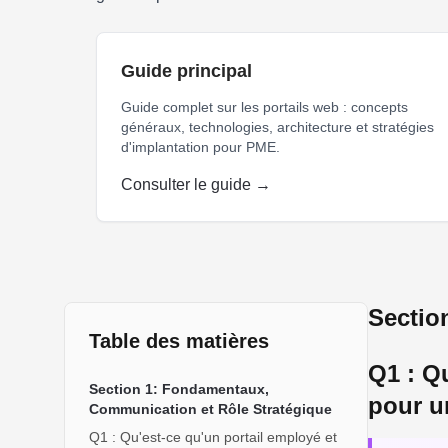
Guide principal
Guide complet sur les portails web : concepts
généraux, technologies, architecture et stratégies
d'implantation pour PME.
Consulter le guide →
portail employé PME québécoise digital workplace col
Sectio
Table des matières
Q1 : Qu
Section 1: Fondamentaux,
pour u
Communication et Rôle Stratégique
Q1 : Qu'est-ce qu'un portail employé et