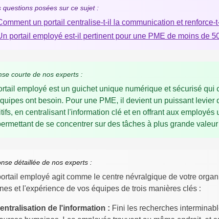
 questions posées sur ce sujet :
Comment un portail centralise-t-il la communication et renforce-t-
Un portail employé est-il pertinent pour une PME de moins de 
se courte de nos experts :
rtail employé est un guichet unique numérique et sécurisé qui ce
quipes ont besoin. Pour une PME, il devient un puissant levie
itifs, en centralisant l'information clé et en offrant aux employé
permettant de se concentrer sur des tâches à plus grande valeur
nse détaillée de nos experts :
ortail employé agit comme le centre névralgique de votre organi
rnes et l'expérience de vos équipes de trois manières clés :
entralisation de l'information :
Fini les recherches interminabl