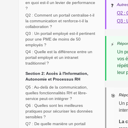
en quoi est-il un levier de performance
Autres
❓
?
Q2 : 
Q2 : Comment un portail centralise-t-il
la communication et renforce-t-il la
Q3 : 
collaboration ?
Q3 : Un portail employé est-il pertinent
pour une PME de moins de 50
Répon
⚡
employés ?
Q4 : Quelle est la différence entre un
Un po
portail employé et un intranet
vos é
traditionnel ?
répét
leur 
Section 2: Accès à l'Information,
Autonomie et Processus RH
Q5 : Au-delà de la communication,
quelles fonctionnalités RH et libre-
Répo
🎯
service peut-on intégrer ?
Un p
Q6 : Quelles sont les meilleures
inte
pratiques pour sécuriser les données
sensibles ?
La c
Q7 : De quelle manière un portail