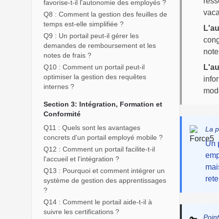
ress
favorise-t-il l'autonomie des employés ?
vaca
Q8 : Comment la gestion des feuilles de
temps est-elle simplifiée ?
L'a
Q9 : Un portail peut-il gérer les
cong
demandes de remboursement et les
note
notes de frais ?
Q10 : Comment un portail peut-il
L'a
optimiser la gestion des requêtes
info
internes ?
mode
Section 3: Intégration, Formation et
Conformité
Q11 : Quels sont les avantages
La p
concrets d'un portail employé mobile ?
Un 
Q12 : Comment un portail facilite-t-il
emp
l'accueil et l'intégration ?
mais
Q13 : Pourquoi et comment intégrer un
rete
système de gestion des apprentissages
?
Q14 : Comment le portail aide-t-il à
suivre les certifications ?
Point
🔑