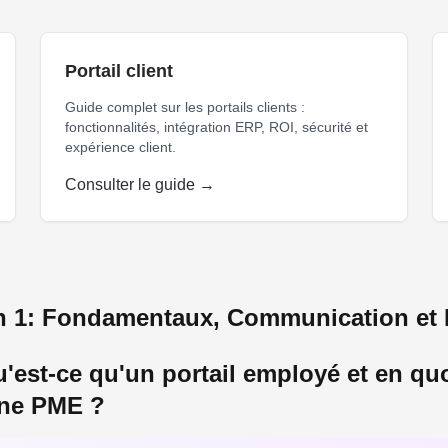
Portail client
Guide complet sur les portails clients :
fonctionnalités, intégration ERP, ROI, sécurité et
expérience client.
Consulter le guide →
laboration interne RH formation productivité gestion ressource
n 1: Fondamentaux, Communication et 
'est-ce qu'un portail employé et en quo
ne PME ?